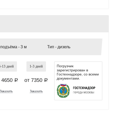
 подъёма -
3 м
Тип -
дизель
Погрузчик
4-13
дней
1-3
дней
зарегистрирован в
Гостехнадзоре, со всеми
документами.
т 4650
от 7350
a
a
Заказать
Заказать