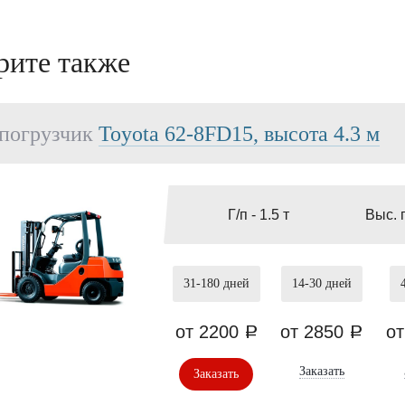
рите также
погрузчик
Toyota 62-8FD15, высота 4.3 м
Г/п -
1.5 т
Выс. 
31-180
дней
14-30
дней
от 2200
от 2850
о
a
a
Заказать
Заказать