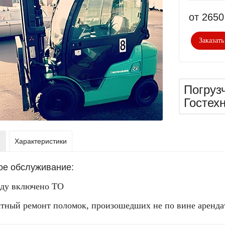
от 265
Заказать
Погруз
Гостех
е
Характеристики
ое обслуживание:
нду включено ТО
атный ремонт поломок, произошедших не по вине аренда