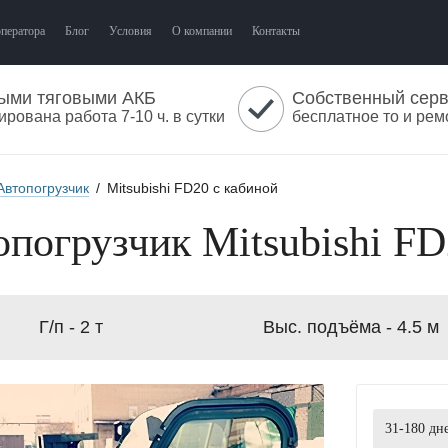
оператора
Блог
Условия
О компании
Контакты
ыми тяговыми АКБ
Собственный сер
ирована работа 7-10 ч. в сутки
бесплатное то и рем
Автопогрузчик
/
Mitsubishi FD20 с кабиной
опогрузчик Mitsubishi FD
Г/п -
2 т
Выс. подъёма -
4.5 м
31-180
дн