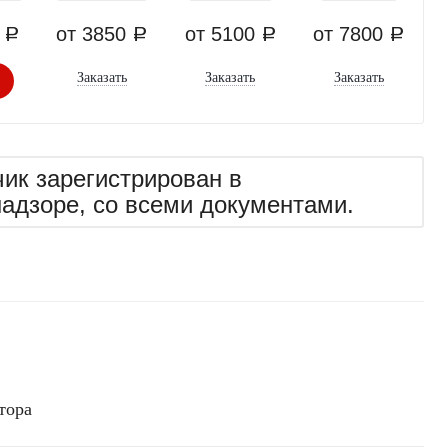
0
от 3850
от 5100
от 7800
a
a
a
a
Заказать
Заказать
Заказать
чик зарегистрирован в
надзоре, со всеми документами.
тора