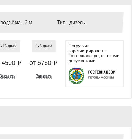
 подъёма -
3 м
Тип -
дизель
Погрузчик
4-13
дней
1-3
дней
зарегистрирован в
Гостехнадзоре, со всеми
документами.
т 4500
от 6750
a
a
Заказать
Заказать