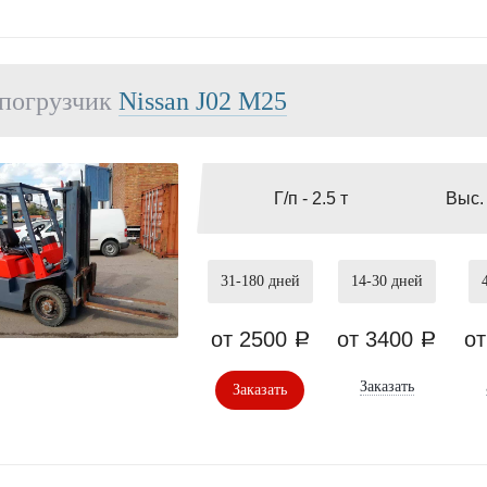
погрузчик
Nissan J02 M25
Г/п -
2.5 т
Выс.
31-180
дней
14-30
дней
от 2500
от 3400
о
a
a
Заказать
Заказать