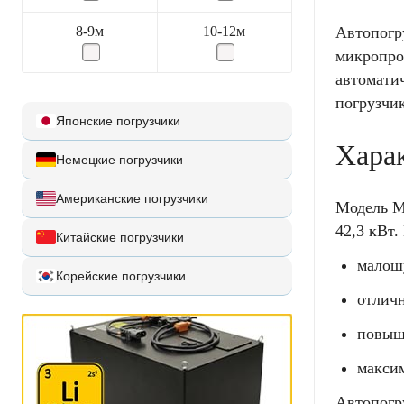
8-9м
10-12м
Автопогру
микропро
автомати
погрузчи
Японские погрузчики
Харак
Немецкие погрузчики
Американские погрузчики
Модель M
42,3 кВт.
Китайские погрузчики
малош
Корейские погрузчики
отличн
повыш
максим
Автопогр