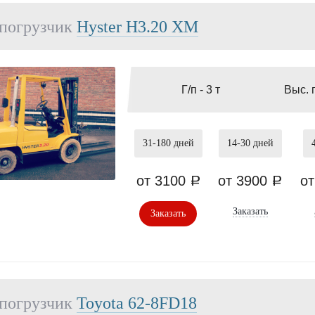
погрузчик
Hyster H3.20 XM
Г/п -
3 т
Выс. 
31-180
дней
14-30
дней
от 3100
от 3900
о
a
a
Заказать
Заказать
погрузчик
Toyota 62-8FD18