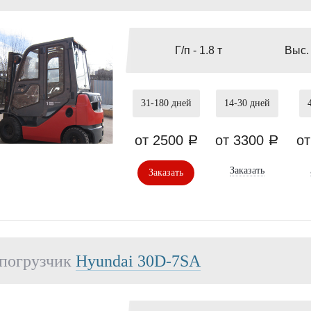
Г/п -
1.8 т
Выс.
31-180
дней
14-30
дней
от 2500
от 3300
о
a
a
Заказать
Заказать
погрузчик
Hyundai 30D-7SA