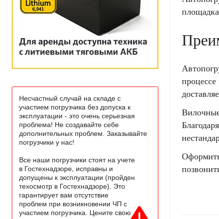
площадка
Преи
Автопогр
процессе
доставля
Несчастный случай на складе с
участием погрузчика без допуска к
Вилочные
эксплуатации - это очень серьезная
Благодар
проблема! Не создавайте себе
дополнительных проблем. Заказывайте
нестанда
погрузчики у нас!
Оформить
Все наши погрузчики стоят на учете
позвонить
в Гостехнадзоре, исправны и
допущены к эксплуатации (пройден
техосмотр в Гостехнадзоре). Это
гарантирует вам отсутствие
проблем при возникновении ЧП с
участием погрузчика. Цените свою