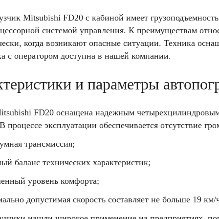
зчик Mitsubishi FD20 с кабиной имеет грузоподъемность
цессорной системой управления. К преимуществам относ
чески, когда возникают опасные ситуации. Техника осн
ка с оператором доступна в нашей компании.
теристики и параметры автопог
itsubishi FD20 оснащена надежным четырехцилиндровым
 В процессе эксплуатации обеспечивается отсутствие гр
умная трансмиссия;
ый баланс технических характеристик;
енный уровень комфорта;
ально допустимая скорость составляет не больше 19 км/ч
узчики нашли широкое применение на предприятиях, пор