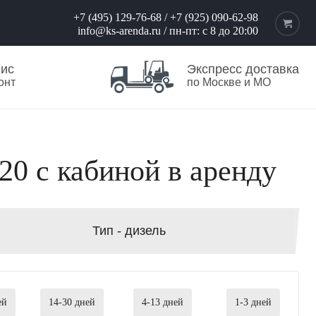
+7 (495) 129-76-68
/
+7 (925) 090-62-98
info@ks-arenda.ru
/ пн-пт: с 8 до 20:00
вис
Экспресс доставка
онт
по Москве и МО
20 с кабиной в аренду
Тип -
дизель
ей
14-30
дней
4-13
дней
1-3
дней