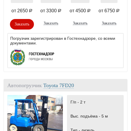
от 2650
от 3300
от 4500
от 6750
a
a
a
a
Заказать
Заказать
Заказать
Заказать
Погрузчик зарегистрирован в Гостехнадзоре, со всеми
документами.
Автопогрузчик
Toyota 7FD20
Г/п -
2 т
Выс. подъёма -
5 м
Тип -
дизель