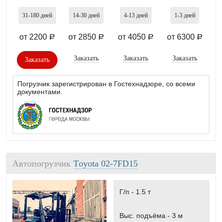
31-180
дней
14-30
дней
4-13
дней
1-3
дней
от 2200
от 2850
от 4050
от 6300
a
a
a
a
Заказать
Заказать
Заказать
Заказать
Погрузчик зарегистрирован в Гостехнадзоре, со всеми
документами.
Автопогрузчик
Тoyota 02-7FD15
Г/п -
1.5 т
Выс. подъёма -
3 м