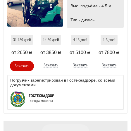
Выс. подъёма -
4.5 м
Тип -
дизель
31-180
дней
14-30
дней
4-13
дней
1-3
дней
от 2650
от 3850
от 5100
от 7800
a
a
a
a
Заказать
Заказать
Заказать
Заказать
Погрузчик зарегистрирован в Гостехнадзоре, со всеми
документами.