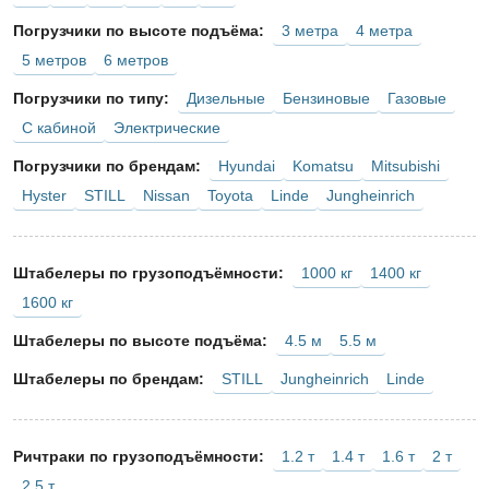
3 метра
4 метра
Погрузчики по высоте подъёма:
5 метров
6 метров
Дизельные
Бензиновые
Газовые
Погрузчики по типу:
С кабиной
Электрические
Hyundai
Komatsu
Mitsubishi
Погрузчики по брендам:
Hyster
STILL
Nissan
Toyota
Linde
Jungheinrich
1000 кг
1400 кг
Штабелеры по грузоподъёмности:
1600 кг
4.5 м
5.5 м
Штабелеры по высоте подъёма:
STILL
Jungheinrich
Linde
Штабелеры по брендам:
1.2 т
1.4 т
1.6 т
2 т
Ричтраки по грузоподъёмности:
2.5 т