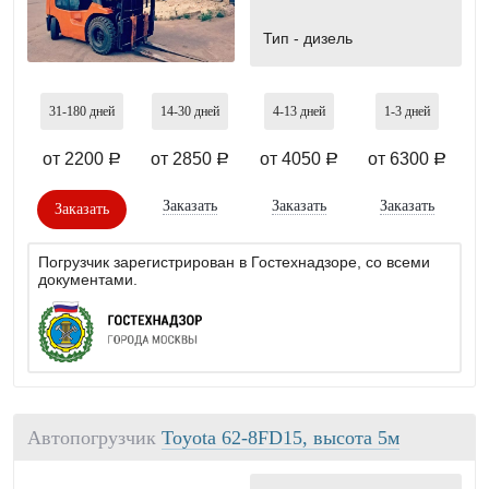
Тип -
дизель
31-180
дней
14-30
дней
4-13
дней
1-3
дней
от 2200
от 2850
от 4050
от 6300
a
a
a
a
Заказать
Заказать
Заказать
Заказать
Погрузчик зарегистрирован в Гостехнадзоре, со всеми
документами.
Автопогрузчик
Toyota 62-8FD15, высота 5м