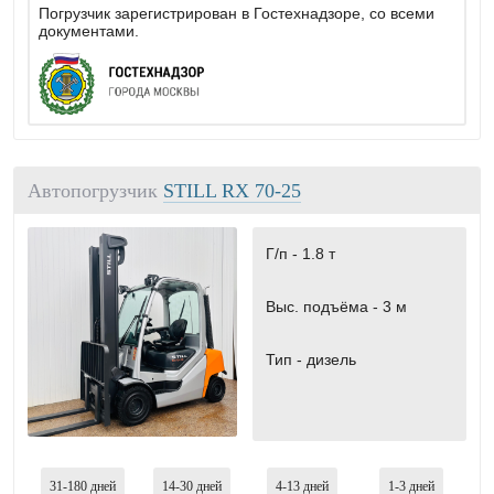
Погрузчик зарегистрирован в Гостехнадзоре, со всеми
документами.
Автопогрузчик
STILL RX 70-25
Г/п -
1.8 т
Выс. подъёма -
3 м
Тип -
дизель
31-180
дней
14-30
дней
4-13
дней
1-3
дней