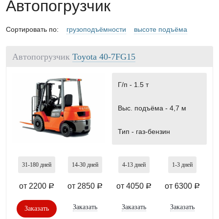
Автопогрузчик
Сортировать по:
грузоподъёмности
высоте подъёма
Автопогрузчик
Toyota 40-7FG15
Г/п -
1.5 т
Выс. подъёма -
4,7 м
Тип -
газ-бензин
31-180
дней
14-30
дней
4-13
дней
1-3
дней
от 2200
от 2850
от 4050
от 6300
a
a
a
a
Заказать
Заказать
Заказать
Заказать