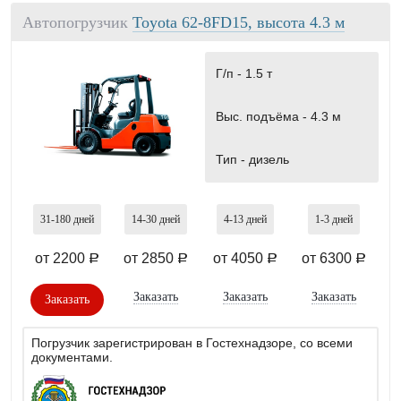
Автопогрузчик
Toyota 62-8FD15, высота 4.3 м
Г/п -
1.5 т
Выс. подъёма -
4.3 м
Тип -
дизель
31-180
дней
14-30
дней
4-13
дней
1-3
дней
от 2200
от 2850
от 4050
от 6300
a
a
a
a
Заказать
Заказать
Заказать
Заказать
Погрузчик зарегистрирован в Гостехнадзоре, со всеми
документами.