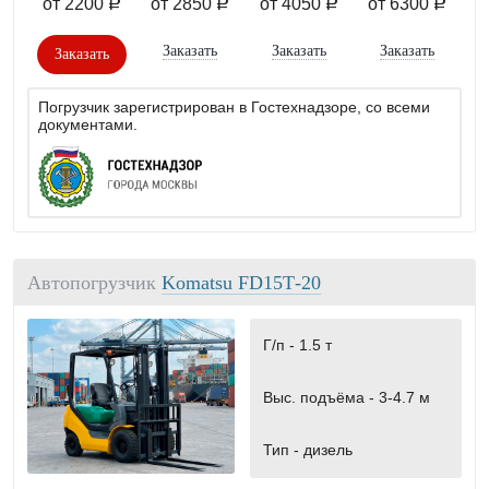
от 2200
от 2850
от 4050
от 6300
a
a
a
a
Заказать
Заказать
Заказать
Заказать
Погрузчик зарегистрирован в Гостехнадзоре, со всеми
документами.
Автопогрузчик
Komatsu FD15Т-20
Г/п -
1.5 т
Выс. подъёма -
3-4.7 м
Тип -
дизель