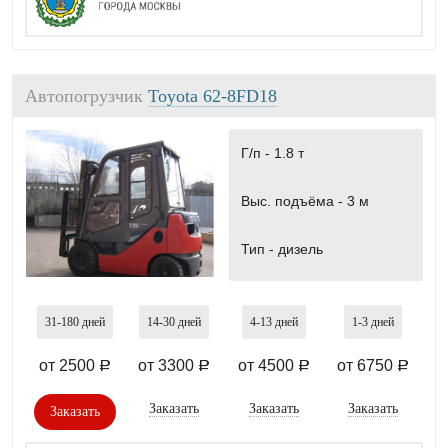
Автопогрузчик
Toyota 62-8FD18
Г/п -
1.8 т
Выс. подъёма -
3 м
Тип -
дизель
31-180
дней
14-30
дней
4-13
дней
1-3
дней
от 2500
от 3300
от 4500
от 6750
a
a
a
a
Заказать
Заказать
Заказать
Заказать