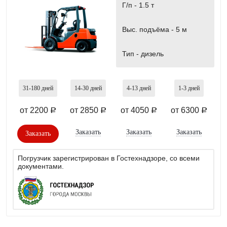
Г/п -
1.5 т
Выс. подъёма -
5 м
Тип -
дизель
31-180
дней
14-30
дней
4-13
дней
1-3
дней
от 2200
от 2850
от 4050
от 6300
a
a
a
a
Заказать
Заказать
Заказать
Заказать
Погрузчик зарегистрирован в Гостехнадзоре, со всеми
документами.