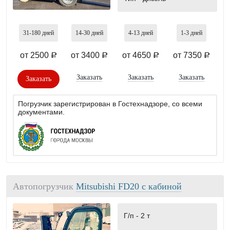
31-180
дней
14-30
дней
4-13
дней
1-3
дней
от 2500
от 3400
от 4650
от 7350
a
a
a
a
Заказать
Заказать
Заказать
Заказать
Погрузчик зарегистрирован в Гостехнадзоре, со всеми
документами.
Автопогрузчик
Mitsubishi FD20 с кабиной
Г/п -
2 т