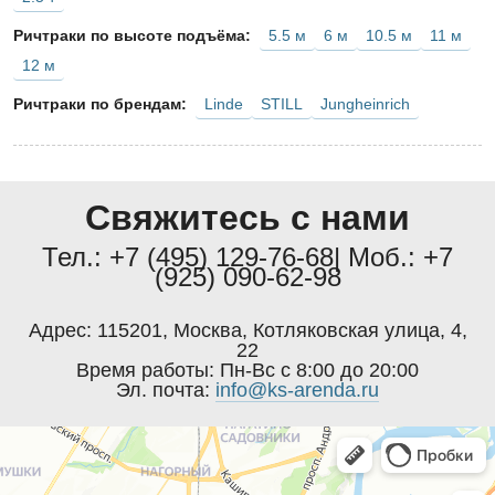
5.5 м
6 м
10.5 м
11 м
Ричтраки по высоте подъёма:
12 м
Linde
STILL
Jungheinrich
Ричтраки по брендам:
Свяжитесь с нами
Тел.:
+7 (495) 129-76-68
| Моб.:
+7
(925) 090-62-98
Адрес:
115201
,
Москва
,
Котляковская улица, 4,
22
Время работы:
Пн-Вс с 8:00 до 20:00
Эл. почта:
info@ks-arenda.ru