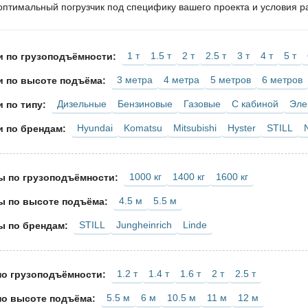
птимальный погрузчик под специфику вашего проекта и условия р
1 т
1.5 т
2 т
2.5 т
3 т
4 т
5 т
и по грузоподъёмности:
3 метра
4 метра
5 метров
6 метров
и по высоте подъёма:
Дизельные
Бензиновые
Газовые
С кабиной
Эле
 по типу:
Hyundai
Komatsu
Mitsubishi
Hyster
STILL
и по брендам:
1000 кг
1400 кг
1600 кг
 по грузоподъёмности:
4.5 м
5.5 м
 по высоте подъёма:
STILL
Jungheinrich
Linde
 по брендам:
1.2 т
1.4 т
1.6 т
2 т
2.5 т
по грузоподъёмности:
5.5 м
6 м
10.5 м
11 м
12 м
по высоте подъёма: