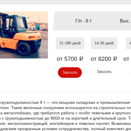
Г/п -
8 т
Выс.
31-180
дней
14-30
дней
от 5700
от 8200
от
a
a
Заказать
Заказать
 грузоподъемностью 8 т — это мощная складская и промышленная
 тонн. Такие вилочные погрузчики используются на строительных п
на металлобазах, где требуется работа с особо тяжелыми и крупн
в с грузоподъемностью до 8000 кг на короткий и длительный срок.
ия, металлоконструкций, контейнеров и тяжелых паллет. Возможна 
едлагаем прозрачные условия сотрудничества, полный комплект док