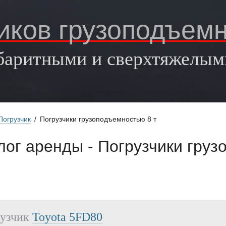
иков грузоподъемн
абаритными и сверхтяжелым
Погрузчик
/
Погрузчики грузоподъемностью 8 т
лог аренды - Погрузчики груз
рузчик
Toyota 5FD80