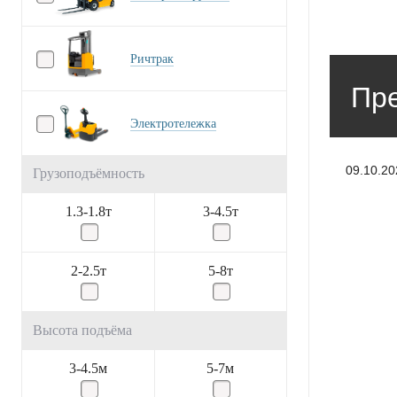
Ричтрак
Пре
Электротележка
09.10.20
Грузоподъёмность
1.3-1.8т
3-4.5т
2-2.5т
5-8т
Высота подъёма
3-4.5м
5-7м