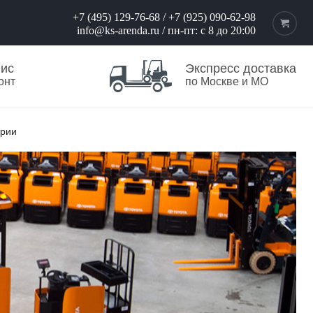
+7 (495) 129-76-68
/
+7 (925) 090-62-98
info@ks-arenda.ru
/ пн-пт: с 8 до 20:00
вис
Экспресс доставка
онт
по Москве и МО
ерии