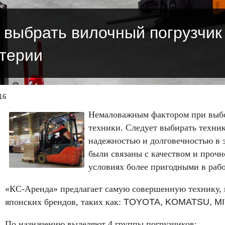
 выбрать вилочный погрузчик
терии
16
Немаловажным фактором при выбор
техники. Следует выбирать техник
надежностью и долговечностью в 
были связаны с качеством и прочн
условиях более пригодными в рабо
«КС-Аренда» предлагает самую совершенную технику, и
японских брендов, таких как:
TOYOTA, KOMATSU, MI
По назначению выделяют 4 группы погрузчиков: