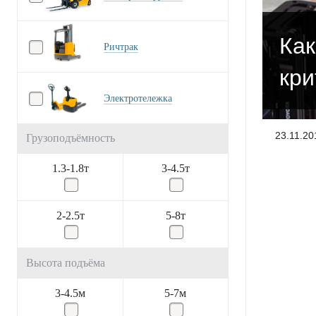
Как
Ричтрак
кри
Электротележка
23.11.20
Грузоподъёмность
1.3-1.8т
3-4.5т
2-2.5т
5-8т
Высота подъёма
3-4.5м
5-7м