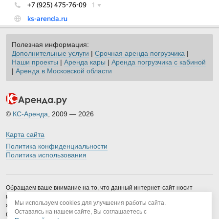
Полезная информация:
Дополнительные услуги
|
Срочная аренда погрузчика
|
Наши проекты
|
Аренда кары
|
Аренда погрузчика с кабиной
|
Аренда в Московской области
©
КС-Аренда
, 2009 — 2026
Карта сайта
Политика конфиденциальности
Политика использования
Обращаем ваше внимание на то, что данный интернет-сайт носит
исключительно информационный характер и ни при каких условиях не
Мы используем cookies для улучшения работы сайта.
является публичной офертой, определяемой положениями Статьи 437
Оставаясь на нашем сайте, Вы соглашаетесь с
(2) Гражданского кодекса Российской Федерации. Для получения