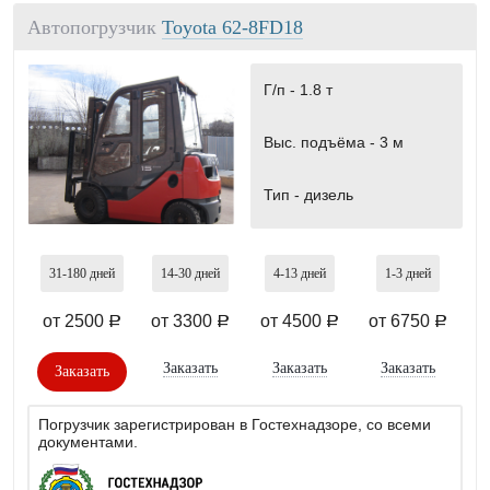
Автопогрузчик
Toyota 62-8FD18
Г/п -
1.8 т
Выс. подъёма -
3 м
Тип -
дизель
31-180
дней
14-30
дней
4-13
дней
1-3
дней
от 2500
от 3300
от 4500
от 6750
a
a
a
a
Заказать
Заказать
Заказать
Заказать
Погрузчик зарегистрирован в Гостехнадзоре, со всеми
документами.