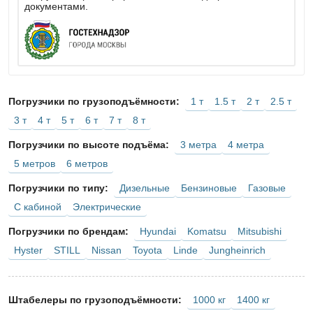
документами.
1 т
1.5 т
2 т
2.5 т
Погрузчики по грузоподъёмности:
3 т
4 т
5 т
6 т
7 т
8 т
3 метра
4 метра
Погрузчики по высоте подъёма:
5 метров
6 метров
Дизельные
Бензиновые
Газовые
Погрузчики по типу:
С кабиной
Электрические
Hyundai
Komatsu
Mitsubishi
Погрузчики по брендам:
Hyster
STILL
Nissan
Toyota
Linde
Jungheinrich
1000 кг
1400 кг
Штабелеры по грузоподъёмности: