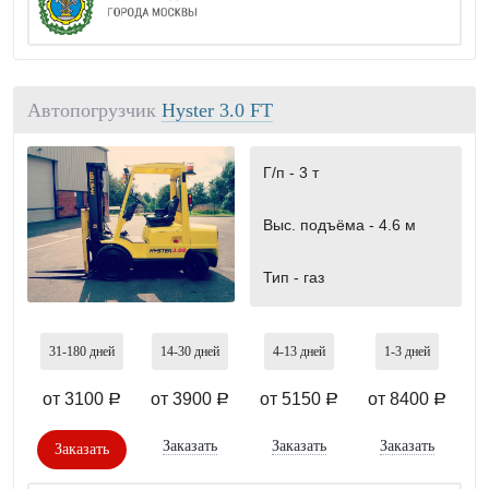
Автопогрузчик
Hyster 3.0 FT
Г/п -
3 т
Выс. подъёма -
4.6 м
Тип -
газ
31-180
дней
14-30
дней
4-13
дней
1-3
дней
от 3100
от 3900
от 5150
от 8400
a
a
a
a
Заказать
Заказать
Заказать
Заказать