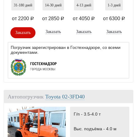
31-180
дней
14-30
дней
4-13
дней
1-3
дней
от 2200
от 2850
от 4050
от 6300
a
a
a
a
Заказать
Заказать
Заказать
Заказать
Погрузчик зарегистрирован в Гостехнадзоре, со всеми
документами.
Автопогрузчик
Toyota 02-3FD40
Г/п -
3.5-4.0 т
Выс. подъёма -
4.0 м