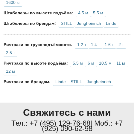
1600 кг
4.5 м
5.5 м
Штабелеры по высоте подъёма:
STILL
Jungheinrich
Linde
Штабелеры по брендам:
1.2 т
1.4 т
1.6 т
2 т
Ричтраки по грузоподъёмности:
2.5 т
5.5 м
6 м
10.5 м
11 м
Ричтраки по высоте подъёма:
12 м
Linde
STILL
Jungheinrich
Ричтраки по брендам:
Свяжитесь с нами
Тел.:
+7 (495) 129-76-68
| Моб.:
+7
(925) 090-62-98