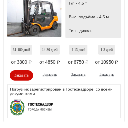
Г/п -
4.5 т
Выс. подъёма -
4.5 м
Тип -
дизель
31-180
дней
14-30
дней
4-13
дней
1-3
дней
от 3800
от 4850
от 6750
от 10950
a
a
a
a
Заказать
Заказать
Заказать
Заказать
Погрузчик зарегистрирован в Гостехнадзоре, со всеми
документами.