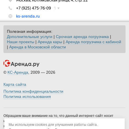
Полезная информация:
Дополнительные услуги
|
Срочная аренда погрузчика
|
Наши проекты
|
Аренда кары
|
Аренда погрузчика с кабиной
|
Аренда в Московской области
©
КС-Аренда
, 2009 — 2026
Карта сайта
Политика конфиденциальности
Политика использования
Обращаем ваше внимание на то, что данный интернет-сайт носит
исключительно информационный характер и ни при каких условиях не
Мы используем cookies для улучшения работы сайта.
является публичной офертой, определяемой положениями Статьи 437