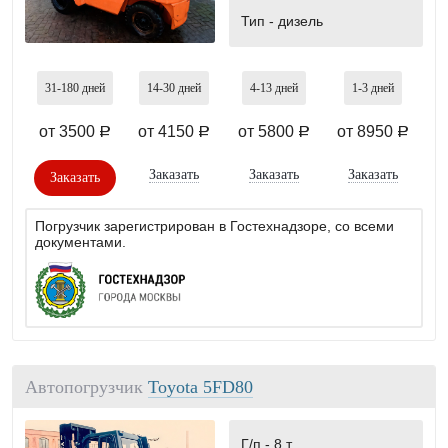
Тип -
дизель
31-180
дней
14-30
дней
4-13
дней
1-3
дней
от 3500
от 4150
от 5800
от 8950
a
a
a
a
Заказать
Заказать
Заказать
Заказать
Погрузчик зарегистрирован в Гостехнадзоре, со всеми
документами.
Автопогрузчик
Toyota 5FD80
Г/п -
8 т