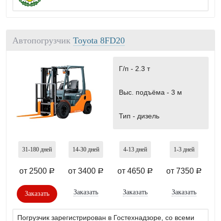
Автопогрузчик
Toyota 8FD20
Г/п -
2.3 т
Выс. подъёма -
3 м
Тип -
дизель
31-180
дней
14-30
дней
4-13
дней
1-3
дней
от 2500
от 3400
от 4650
от 7350
a
a
a
a
Заказать
Заказать
Заказать
Заказать
Погрузчик зарегистрирован в Гостехнадзоре, со всеми