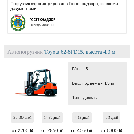
Погрузчик зарегистрирован в Гостехнадзоре, со всеми
документами.
Автопогрузчик
Toyota 62-8FD15, высота 4.3 м
Г/п -
1.5 т
Выс. подъёма -
4.3 м
Тип -
дизель
31-180
дней
14-30
дней
4-13
дней
1-3
дней
от 2200
от 2850
от 4050
от 6300
a
a
a
a