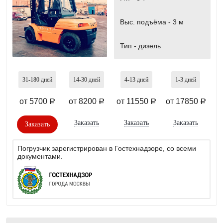
Выс. подъёма -
3 м
Тип -
дизель
31-180
дней
14-30
дней
4-13
дней
1-3
дней
от 5700
от 8200
от 11550
от 17850
a
a
a
a
Заказать
Заказать
Заказать
Заказать
Погрузчик зарегистрирован в Гостехнадзоре, со всеми
документами.