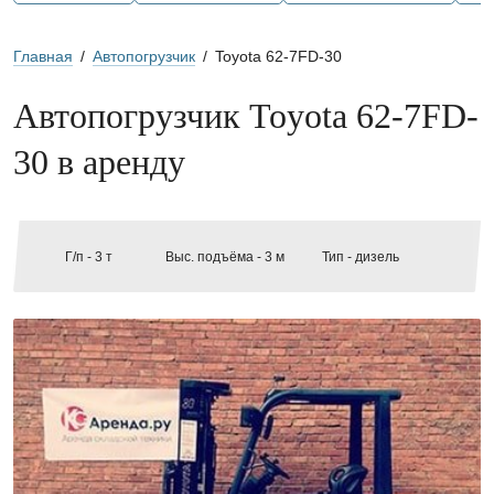
Главная
/
Автопогрузчик
/
Toyota 62-7FD-30
Автопогрузчик Toyota 62-7FD-
30 в аренду
Г/п -
3 т
Выс. подъёма -
3 м
Тип -
дизель