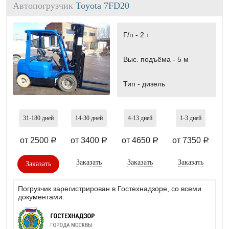
Автопогрузчик
Toyota 7FD20
Г/п -
2 т
Выс. подъёма -
5 м
Тип -
дизель
31-180
дней
14-30
дней
4-13
дней
1-3
дней
от 2500
от 3400
от 4650
от 7350
a
a
a
a
Заказать
Заказать
Заказать
Заказать
Погрузчик зарегистрирован в Гостехнадзоре, со всеми
документами.