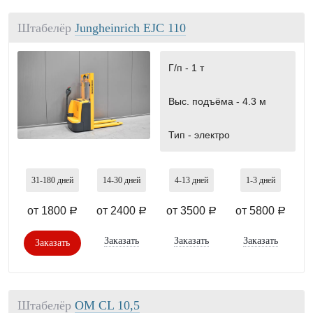
Штабелёр
Jungheinrich EJC 110
Г/п -
1 т
Выс. подъёма -
4.3 м
Тип -
электро
31-180
дней
14-30
дней
4-13
дней
1-3
дней
от 1800
от 2400
от 3500
от 5800
a
a
a
a
Заказать
Заказать
Заказать
Заказать
Штабелёр
OМ СL 10,5