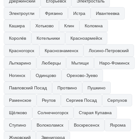
Дзержинский
Егорьевск
Электросталь
Электроугли
Фрязино
Истра
Ивантеевка
Кашира
Хотьково
Клин
Коломна
Королёв
Котельники
Красноармейск
Красногорск
Краснознаменск
Лосино-Петровский
Лыткарино
Люберцы
Мытищи
Наро-Фоминск
Ногинск
Одинцово
Орехово-Зуево
Павловский Посад
Протвино
Пушкино
Раменское
Реутов
Сергиев Посад
Серпухов
Щёлково
Солнечногорск
Старая Купавна
Ступино
Волоколамск
Воскресенск
Яхрома
Жуковский
Звенигород