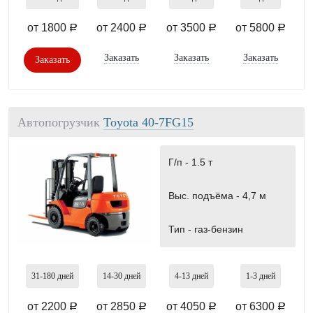
от 1800
от 2400
от 3500
от 5800
a
a
a
a
Заказать
Заказать
Заказать
Заказать
Автопогрузчик
Toyota 40-7FG15
Г/п -
1.5 т
Выс. подъёма -
4,7 м
Тип -
газ-бензин
31-180
дней
14-30
дней
4-13
дней
1-3
дней
от 2200
от 2850
от 4050
от 6300
a
a
a
a