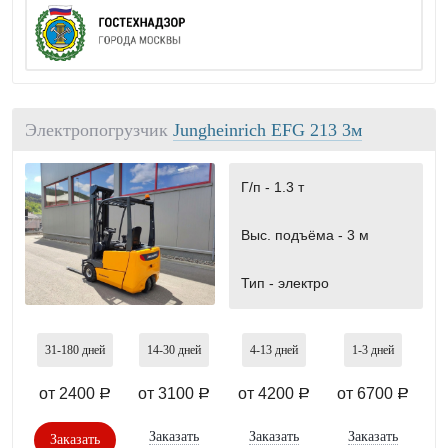
Электропогрузчик
Jungheinrich EFG 213 3м
Г/п -
1.3 т
Выс. подъёма -
3 м
Тип -
электро
31-180
дней
14-30
дней
4-13
дней
1-3
дней
от 2400
от 3100
от 4200
от 6700
a
a
a
a
Заказать
Заказать
Заказать
Заказать