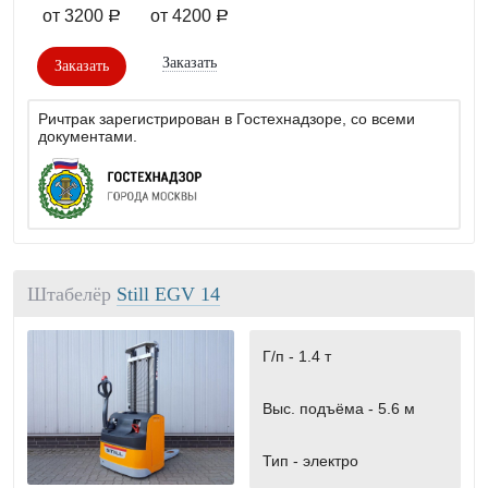
от 3200
от 4200
a
a
Заказать
Заказать
Ричтрак зарегистрирован в Гостехнадзоре, со всеми
документами.
Штабелёр
Still EGV 14
Г/п -
1.4 т
Выс. подъёма -
5.6 м
Тип -
электро