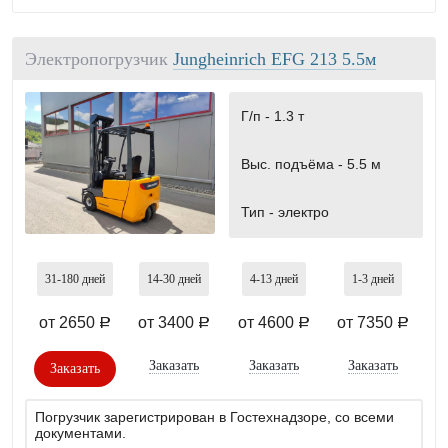
Электропогрузчик
Jungheinrich EFG 213 5.5м
Г/п -
1.3 т
Выс. подъёма -
5.5 м
Тип -
электро
31-180
дней
14-30
дней
4-13
дней
1-3
дней
от 2650
от 3400
от 4600
от 7350
a
a
a
a
Заказать
Заказать
Заказать
Заказать
Погрузчик зарегистрирован в Гостехнадзоре, со всеми
документами.