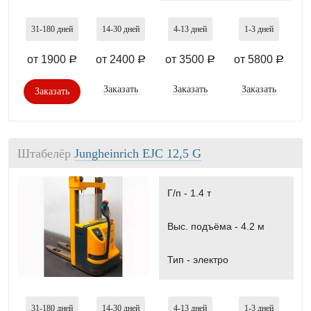
31-180
дней
14-30
дней
4-13
дней
1-3
дней
от 1900
от 2400
от 3500
от 5800
a
a
a
a
Заказать
Заказать
Заказать
Заказать
Штабелёр
Jungheinrich EJC 12,5 G
Г/п -
1.4 т
Выс. подъёма -
4.2 м
Тип -
электро
31-180
дней
14-30
дней
4-13
дней
1-3
дней