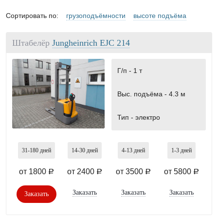
Сортировать по:
грузоподъёмности
высоте подъёма
Штабелёр
Jungheinrich EJC 214
Г/п -
1 т
Выс. подъёма -
4.3 м
Тип -
электро
31-180
дней
14-30
дней
4-13
дней
1-3
дней
от 1800
от 2400
от 3500
от 5800
a
a
a
a
Заказать
Заказать
Заказать
Заказать