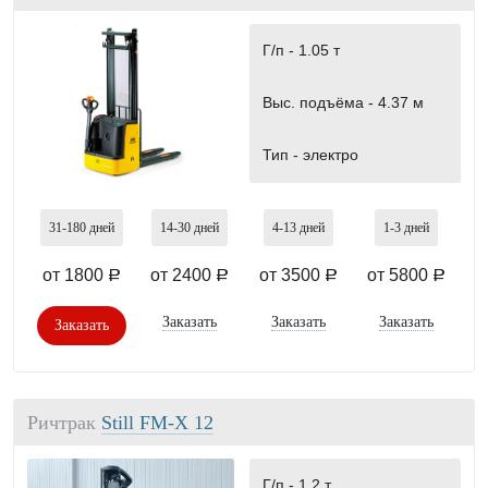
Г/п -
1.05 т
Выс. подъёма -
4.37 м
Тип -
электро
31-180
дней
14-30
дней
4-13
дней
1-3
дней
от 1800
от 2400
от 3500
от 5800
a
a
a
a
Заказать
Заказать
Заказать
Заказать
Ричтрак
Still FM-X 12
Г/п -
1.2 т