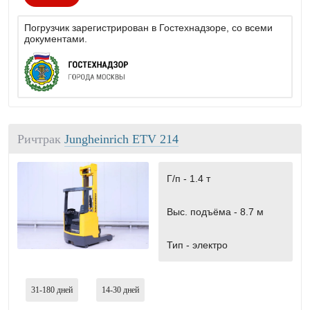
Погрузчик зарегистрирован в Гостехнадзоре, со всеми
документами.
Ричтрак
Jungheinrich ETV 214
Г/п -
1.4 т
Выс. подъёма -
8.7 м
Тип -
электро
31-180
дней
14-30
дней