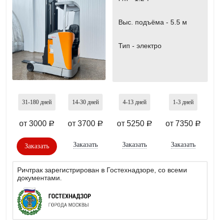
Выс. подъёма -
5.5 м
Тип -
электро
31-180
дней
14-30
дней
4-13
дней
1-3
дней
от 3000
от 3700
от 5250
от 7350
a
a
a
a
Заказать
Заказать
Заказать
Заказать
Ричтрак зарегистрирован в Гостехнадзоре, со всеми
документами.