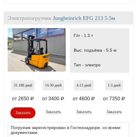
Электропогрузчик
Jungheinrich EFG 213 5.5м
Г/п -
1.3 т
Выс. подъёма -
5.5 м
Тип -
электро
31-180
дней
14-30
дней
4-13
дней
1-3
дней
от 2650
от 3400
от 4600
от 7350
a
a
a
a
Заказать
Заказать
Заказать
Заказать
Погрузчик зарегистрирован в Гостехнадзоре, со всеми
документами.