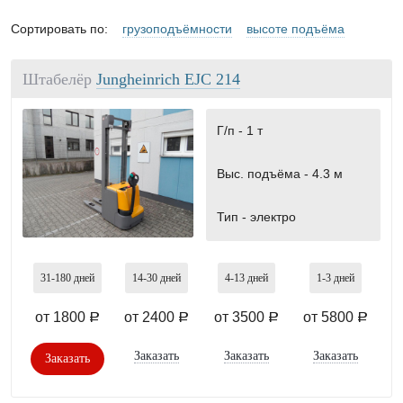
Сортировать по:
грузоподъёмности
высоте подъёма
Штабелёр
Jungheinrich EJC 214
Г/п -
1 т
Выс. подъёма -
4.3 м
Тип -
электро
31-180
дней
14-30
дней
4-13
дней
1-3
дней
от 1800
от 2400
от 3500
от 5800
a
a
a
a
Заказать
Заказать
Заказать
Заказать