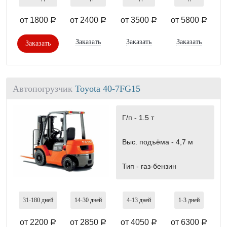
от 1800
от 2400
от 3500
от 5800
a
a
a
a
Заказать
Заказать
Заказать
Заказать
Автопогрузчик
Toyota 40-7FG15
Г/п -
1.5 т
Выс. подъёма -
4,7 м
Тип -
газ-бензин
31-180
дней
14-30
дней
4-13
дней
1-3
дней
от 2200
от 2850
от 4050
от 6300
a
a
a
a