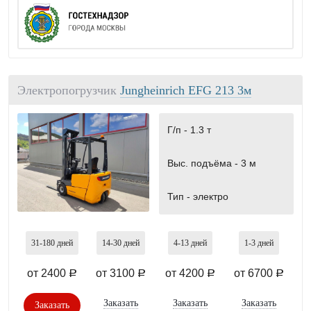
Электропогрузчик
Jungheinrich EFG 213 3м
Г/п -
1.3 т
Выс. подъёма -
3 м
Тип -
электро
31-180
дней
14-30
дней
4-13
дней
1-3
дней
от 2400
от 3100
от 4200
от 6700
a
a
a
a
Заказать
Заказать
Заказать
Заказать