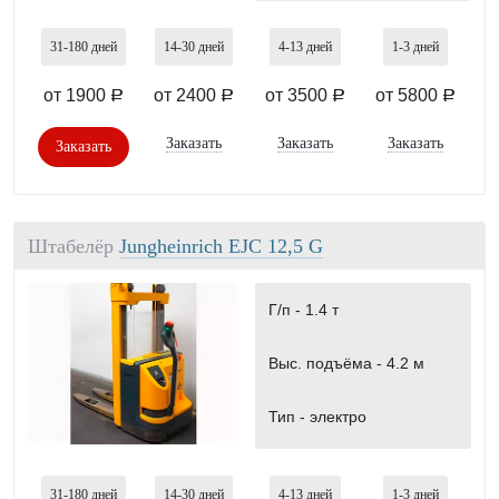
31-180
дней
14-30
дней
4-13
дней
1-3
дней
от 1900
от 2400
от 3500
от 5800
a
a
a
a
Заказать
Заказать
Заказать
Заказать
Штабелёр
Jungheinrich EJC 12,5 G
Г/п -
1.4 т
Выс. подъёма -
4.2 м
Тип -
электро
31-180
дней
14-30
дней
4-13
дней
1-3
дней