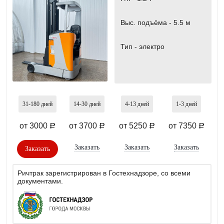
Выс. подъёма -
5.5 м
Тип -
электро
31-180
дней
14-30
дней
4-13
дней
1-3
дней
от 3000
от 3700
от 5250
от 7350
a
a
a
a
Заказать
Заказать
Заказать
Заказать
Ричтрак зарегистрирован в Гостехнадзоре, со всеми
документами.