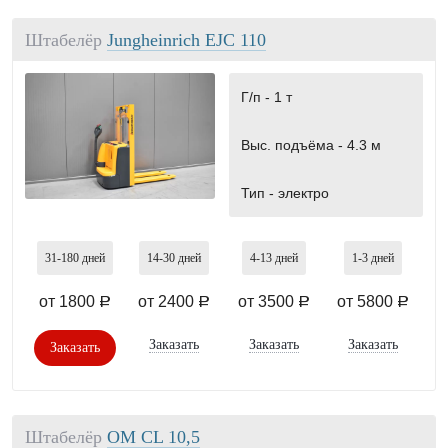
Штабелёр
Jungheinrich EJC 110
Г/п -
1 т
Выс. подъёма -
4.3 м
Тип -
электро
31-180
дней
14-30
дней
4-13
дней
1-3
дней
от 1800
от 2400
от 3500
от 5800
a
a
a
a
Заказать
Заказать
Заказать
Заказать
Штабелёр
OМ СL 10,5