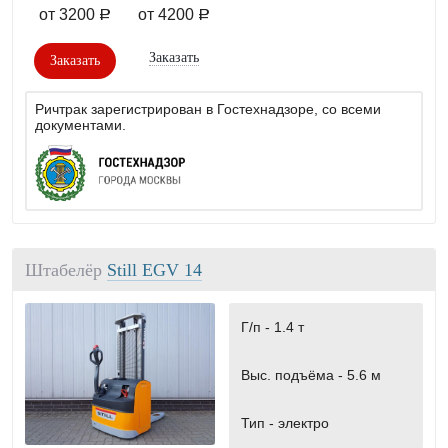
от 3200
от 4200
a
a
Заказать
Заказать
Ричтрак зарегистрирован в Гостехнадзоре, со всеми
документами.
Штабелёр
Still EGV 14
Г/п -
1.4 т
Выс. подъёма -
5.6 м
Тип -
электро