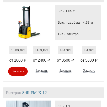
Г/п -
1.05 т
Выс. подъёма -
4.37 м
Тип -
электро
31-180
дней
14-30
дней
4-13
дней
1-3
дней
от 1800
от 2400
от 3500
от 5800
a
a
a
a
Заказать
Заказать
Заказать
Заказать
Ричтрак
Still FM-X 12
Г/п -
1.2 т