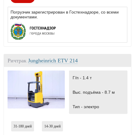
Погрузчик зарегистрирован в Гостехнадзоре, со всеми
документами.
Ричтрак
Jungheinrich ETV 214
Г/п -
1.4 т
Выс. подъёма -
8.7 м
Тип -
электро
31-180
дней
14-30
дней