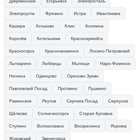
Дзержинский
Егорьевск
Электросталь
Электроугли
Фрязино
Истра
Ивантеевка
Кашира
Хотьково
Клин
Коломна
Королёв
Котельники
Красноармейск
Красногорск
Краснознаменск
Лосино-Петровский
Лыткарино
Люберцы
Мытищи
Наро-Фоминск
Ногинск
Одинцово
Орехово-Зуево
Павловский Посад
Протвино
Пушкино
Раменское
Реутов
Сергиев Посад
Серпухов
Щёлково
Солнечногорск
Старая Купавна
Ступино
Волоколамск
Воскресенск
Яхрома
Жуковский
Звенигород