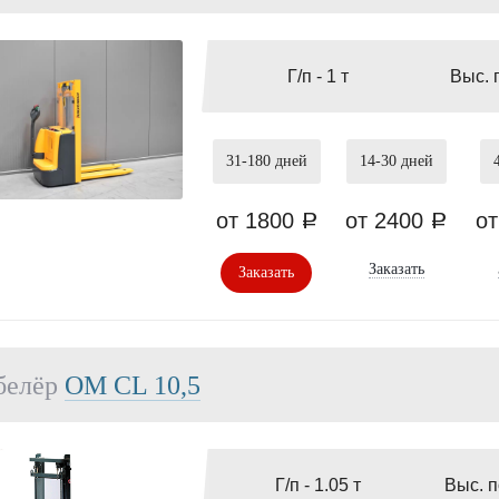
Г/п -
1 т
Выс. 
31-180
дней
14-30
дней
от 1800
от 2400
о
a
a
Заказать
Заказать
белёр
OМ СL 10,5
Г/п -
1.05 т
Выс. 