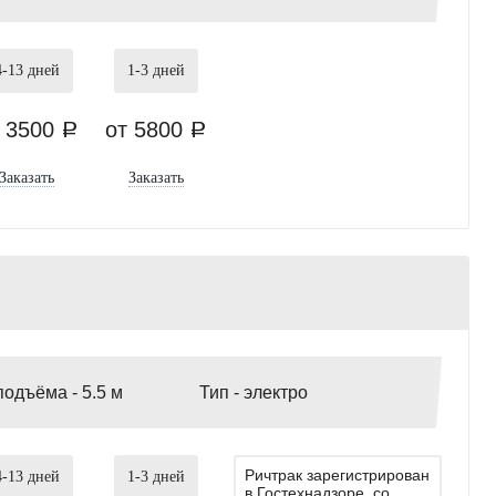
4-13
дней
1-3
дней
т 3500
от 5800
a
a
Заказать
Заказать
подъёма -
5.5 м
Тип -
электро
Ричтрак зарегистрирован
4-13
дней
1-3
дней
в Гостехнадзоре, со