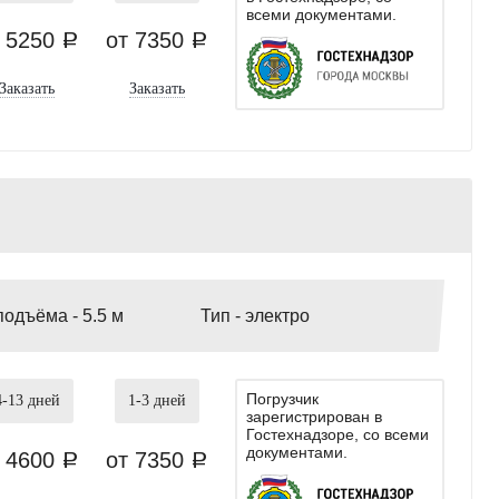
всеми документами.
т 5250
от 7350
a
a
Заказать
Заказать
подъёма -
5.5 м
Тип -
электро
Погрузчик
4-13
дней
1-3
дней
зарегистрирован в
Гостехнадзоре, со всеми
документами.
т 4600
от 7350
a
a