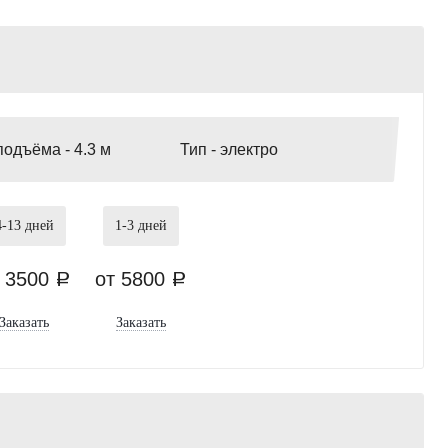
подъёма -
4.3 м
Тип -
электро
4-13
дней
1-3
дней
т 3500
от 5800
a
a
Заказать
Заказать