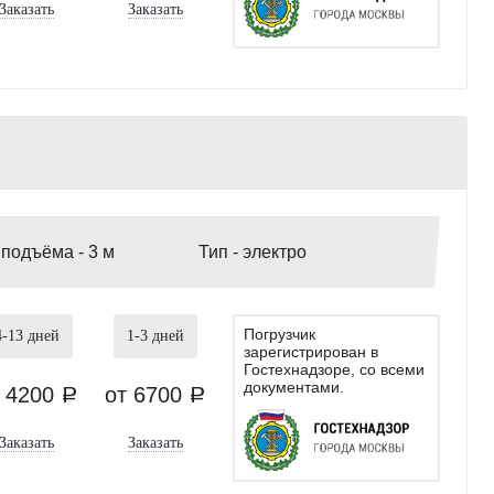
Заказать
Заказать
 подъёма -
3 м
Тип -
электро
Погрузчик
4-13
дней
1-3
дней
зарегистрирован в
Гостехнадзоре, со всеми
документами.
т 4200
от 6700
a
a
Заказать
Заказать