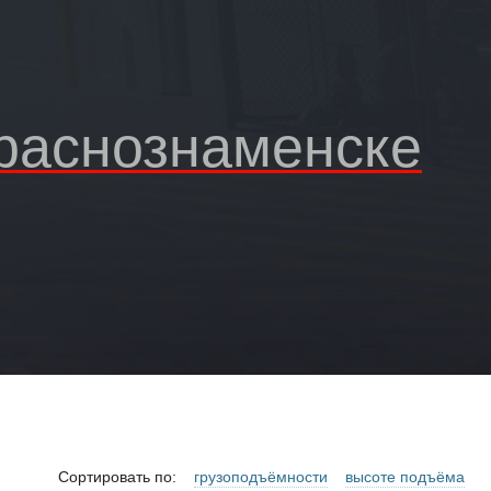
Краснознаменске
Сортировать по:
грузоподъёмности
высоте подъёма