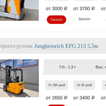
от 3000
от 3700
о
a
a
Заказать
Заказать
тропогрузчик
Jungheinrich EFG 213 5.5м
Г/п -
1.3 т
Выс. 
31-180
дней
14-30
дней
от 2650
от 3400
о
a
a