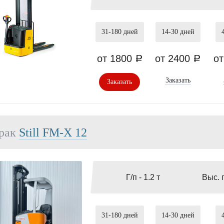
31-180
дней
14-30
дней
от 1800
от 2400
о
a
a
Заказать
Заказать
рак
Still FM-X 12
Г/п -
1.2 т
Выс. 
31-180
дней
14-30
дней