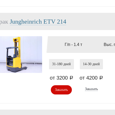
рак
Jungheinrich ETV 214
Г/п -
1.4 т
Выс. 
31-180
дней
14-30
дней
от 3200
от 4200
a
a
Заказать
Заказать