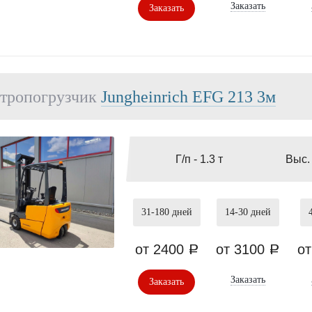
Заказать
Заказать
тропогрузчик
Jungheinrich EFG 213 3м
Г/п -
1.3 т
Выс.
31-180
дней
14-30
дней
от 2400
от 3100
о
a
a
Заказать
Заказать