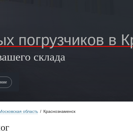
х погрузчиков в 
вашего склада
Московская область
/
Краснознаменск
лог