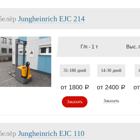
белёр
Jungheinrich EJC 214
Г/п -
1 т
Выс. 
31-180
дней
14-30
дней
от 1800
от 2400
о
a
a
Заказать
Заказать
белёр
Jungheinrich EJC 110