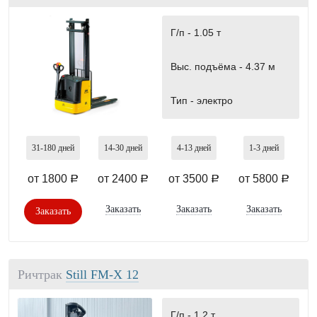
Г/п -
1.05 т
Выс. подъёма -
4.37 м
Тип -
электро
31-180
дней
14-30
дней
4-13
дней
1-3
дней
от 1800
от 2400
от 3500
от 5800
a
a
a
a
Заказать
Заказать
Заказать
Заказать
Ричтрак
Still FM-X 12
Г/п -
1.2 т