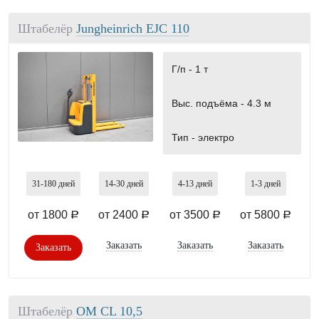
Штабелёр
Jungheinrich EJC 110
Г/п -
1 т
Выс. подъёма -
4.3 м
Тип -
электро
31-180
дней
14-30
дней
4-13
дней
1-3
дней
от 1800
от 2400
от 3500
от 5800
a
a
a
a
Заказать
Заказать
Заказать
Заказать
Штабелёр
OМ СL 10,5