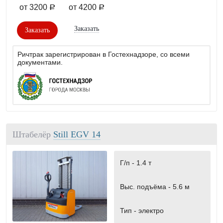
от 3200
от 4200
a
a
Заказать
Заказать
Ричтрак зарегистрирован в Гостехнадзоре, со всеми
документами.
Штабелёр
Still EGV 14
Г/п -
1.4 т
Выс. подъёма -
5.6 м
Тип -
электро