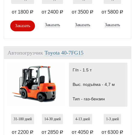
от 1800
от 2400
от 3500
от 5800
a
a
a
a
Заказать
Заказать
Заказать
Заказать
Автопогрузчик
Toyota 40-7FG15
Г/п -
1.5 т
Выс. подъёма -
4,7 м
Тип -
газ-бензин
31-180
дней
14-30
дней
4-13
дней
1-3
дней
от 2200
от 2850
от 4050
от 6300
a
a
a
a