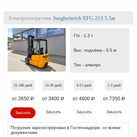
Электропогрузчик
Jungheinrich EFG 213 5.5м
Г/п -
1.3 т
Выс. подъёма -
5.5 м
Тип -
электро
31-180
дней
14-30
дней
4-13
дней
1-3
дней
от 2650
от 3400
от 4600
от 7350
a
a
a
a
Заказать
Заказать
Заказать
Заказать
Погрузчик зарегистрирован в Гостехнадзоре, со всеми
документами.