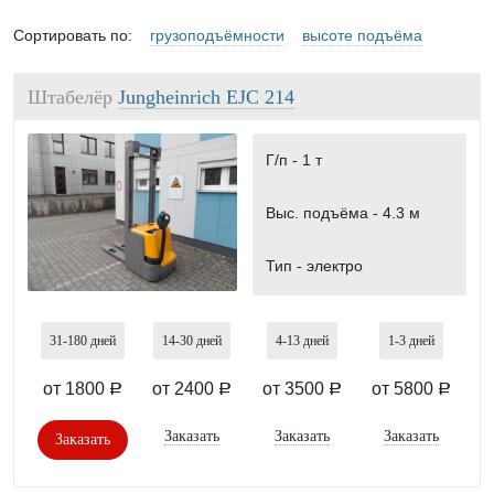
Сортировать по:
грузоподъёмности
высоте подъёма
Штабелёр
Jungheinrich EJC 214
Г/п -
1 т
Выс. подъёма -
4.3 м
Тип -
электро
31-180
дней
14-30
дней
4-13
дней
1-3
дней
от 1800
от 2400
от 3500
от 5800
a
a
a
a
Заказать
Заказать
Заказать
Заказать