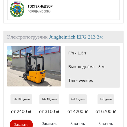
Электропогрузчик
Jungheinrich EFG 213 3м
Г/п -
1.3 т
Выс. подъёма -
3 м
Тип -
электро
31-180
дней
14-30
дней
4-13
дней
1-3
дней
от 2400
от 3100
от 4200
от 6700
a
a
a
a
Заказать
Заказать
Заказать
Заказать