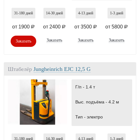
31-180
дней
14-30
дней
4-13
дней
1-3
дней
от 1900
от 2400
от 3500
от 5800
a
a
a
a
Заказать
Заказать
Заказать
Заказать
Штабелёр
Jungheinrich EJC 12,5 G
Г/п -
1.4 т
Выс. подъёма -
4.2 м
Тип -
электро
31-180
дней
14-30
дней
4-13
дней
1-3
дней