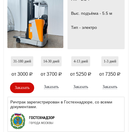
Выс. подъёма -
5.5 м
Тип -
электро
31-180
дней
14-30
дней
4-13
дней
1-3
дней
от 3000
от 3700
от 5250
от 7350
a
a
a
a
Заказать
Заказать
Заказать
Заказать
Ричтрак зарегистрирован в Гостехнадзоре, со всеми
документами.