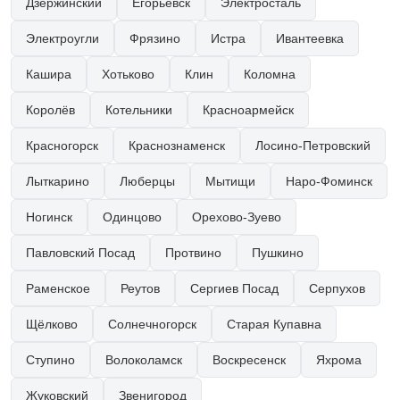
Дзержинский
Егорьевск
Электросталь
Электроугли
Фрязино
Истра
Ивантеевка
Кашира
Хотьково
Клин
Коломна
Королёв
Котельники
Красноармейск
Красногорск
Краснознаменск
Лосино-Петровский
Лыткарино
Люберцы
Мытищи
Наро-Фоминск
Ногинск
Одинцово
Орехово-Зуево
Павловский Посад
Протвино
Пушкино
Раменское
Реутов
Сергиев Посад
Серпухов
Щёлково
Солнечногорск
Старая Купавна
Ступино
Волоколамск
Воскресенск
Яхрома
Жуковский
Звенигород