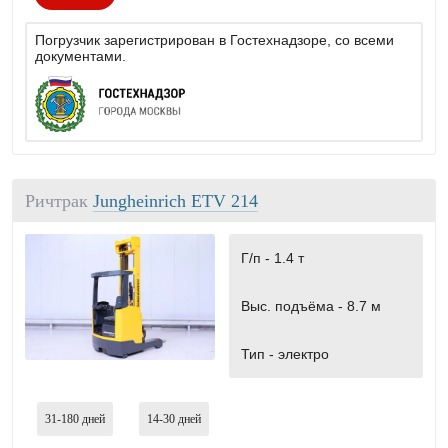
Погрузчик зарегистрирован в Гостехнадзоре, со всеми
документами.
Ричтрак
Jungheinrich ETV 214
Г/п -
1.4 т
Выс. подъёма -
8.7 м
Тип -
электро
31-180
дней
14-30
дней