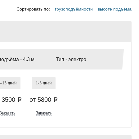
Сортировать по:
грузоподъёмности
высоте подъёма
подъёма -
4.3 м
Тип -
электро
4-13
дней
1-3
дней
т 3500
от 5800
a
a
Заказать
Заказать