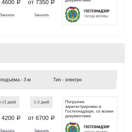
т 4600
от 7350
a
a
Заказать
Заказать
 подъёма -
3 м
Тип -
электро
Погрузчик
4-13
дней
1-3
дней
зарегистрирован в
Гостехнадзоре, со всеми
документами.
т 4200
от 6700
a
a
Заказать
Заказать