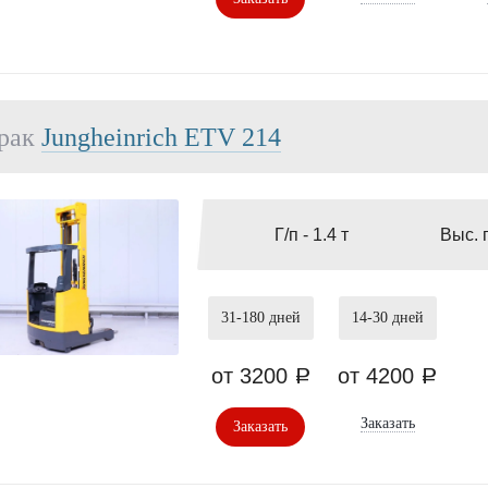
рак
Jungheinrich ETV 214
Г/п -
1.4 т
Выс. 
31-180
дней
14-30
дней
от 3200
от 4200
a
a
Заказать
Заказать