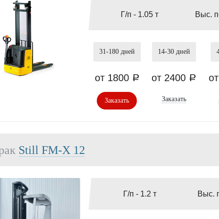
Г/п -
1.05 т
Выс. 
31-180
дней
14-30
дней
от 1800
от 2400
о
a
a
Заказать
Заказать
рак
Still FM-X 12
Г/п -
1.2 т
Выс. 