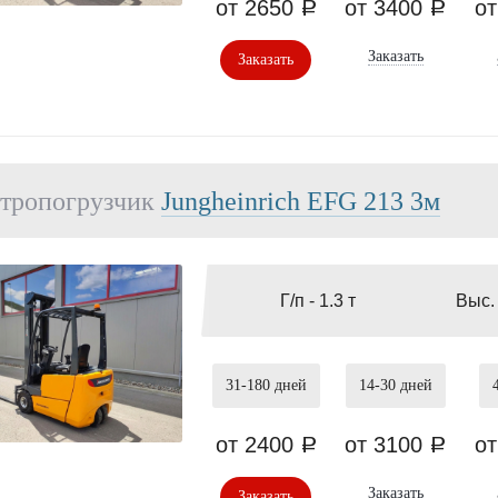
от 2650
от 3400
о
a
a
Заказать
Заказать
тропогрузчик
Jungheinrich EFG 213 3м
Г/п -
1.3 т
Выс.
31-180
дней
14-30
дней
от 2400
от 3100
о
a
a
Заказать
Заказать