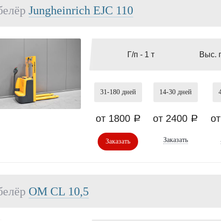
белёр
Jungheinrich EJC 110
Г/п -
1 т
Выс. 
31-180
дней
14-30
дней
от 1800
от 2400
о
a
a
Заказать
Заказать
белёр
OМ СL 10,5