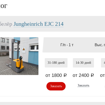
лог
белёр
Jungheinrich EJC 214
Г/п -
1 т
Выс. 
31-180
дней
14-30
дней
от 1800
от 2400
о
a
a
Заказать
Заказать