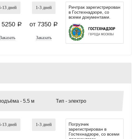
Ричтрак зарегистрирован
4-13
дней
1-3
дней
в Гостехнадзоре, со
всеми документами.
т 5250
от 7350
a
a
Заказать
Заказать
подъёма -
5.5 м
Тип -
электро
Погрузчик
4-13
дней
1-3
дней
зарегистрирован в
Гостехнадзоре, со всеми
документами.