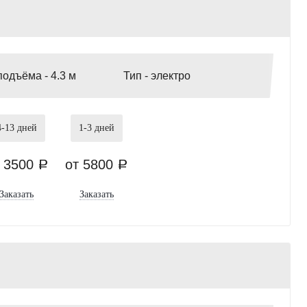
подъёма -
4.3 м
Тип -
электро
4-13
дней
1-3
дней
т 3500
от 5800
a
a
Заказать
Заказать